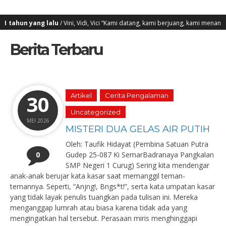
 lalu
/ Vini, Vidi, Vici “Kami datang, kami berjuang, kami menang”
2 t
Berita Terbaru
30
Artikel
Cerita Pengalaman
Uncategorized
MEI 2026
MISTERI DUA GELAS AIR PUTIH
Oleh: Taufik Hidayat (Pembina Satuan Putra
0
Gudep 25-087 Ki SemarBadranaya Pangkalan
SMP Negeri 1 Curug) Sering kita mendengar
anak-anak berujar kata kasar saat memanggil teman-
temannya. Seperti, “Anjng!, Bngs*t!”, serta kata umpatan kasar
yang tidak layak penulis tuangkan pada tulisan ini. Mereka
menganggap lumrah atau biasa karena tidak ada yang
mengingatkan hal tersebut. Perasaan miris menghinggapi