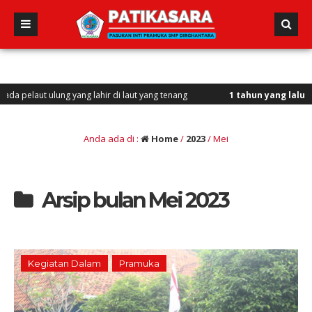
t ulung yang lahir di laut yang tenang
1 tahun yang lalu
/ Vini, Vidi
Anda ada di :
Home
/
2023
/
Mei
Arsip bulan Mei 2023
Kegiatan Dalam
Pramuka