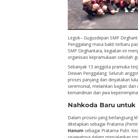
Legok– Gugusdepan SMP Dirghanta
Penggalang masa bakti terbaru pad
SMP Dirghantara, kegiatan ini me
organisasi kepramukaan sekolah gu
Sebanyak 13 anggota pramuka terp
Dewan Penggalang. Seluruh anggot
proses panjang dan dinyatakan lulu
seremonial, melainkan bagian dar
kemandirian dan jiwa kepemimpinan 
Nahkoda Baru untuk P
Dalam prosesi yang berlangsung k
ditetapkan sebagai Pratama (Pemi
Hanum
sebagai Pratama Putri. Ke
sejawatnya dalam menjalankan rod