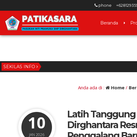
phone
+62812935
Beranda
Pro
SEKILAS INFO
Anda ada di :
Home
/
Ber
Latih Tanggung 
10
Dirghantara Re
Penggalang Bar
JAN 2026