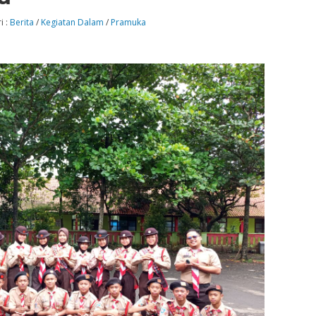
i :
Berita
/
Kegiatan Dalam
/
Pramuka