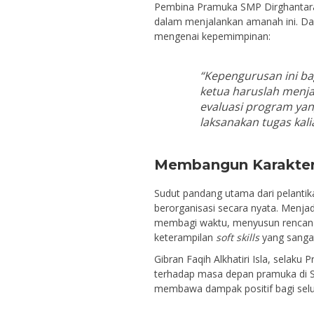
Pembina Pramuka SMP Dirghantara
dalam menjalankan amanah ini. Da
mengenai kepemimpinan:
“Kepengurusan ini ba
ketua haruslah menja
evaluasi program yan
laksanakan tugas kal
Membangun Karakter 
Sudut pandang utama dari pelantik
berorganisasi secara nyata. Men
membagi waktu, menyusun rencana 
keterampilan
soft skills
yang sangat
Gibran Faqih Alkhatiri Isla, selak
terhadap masa depan pramuka di S
membawa dampak positif bagi selu