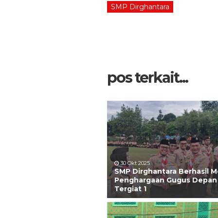
SMP Dirghantara
pos terkait...
30 Okt 2025
SMP Dirghantara Berhasil M
Penghargaan Gugus Depan
Tergiat 1