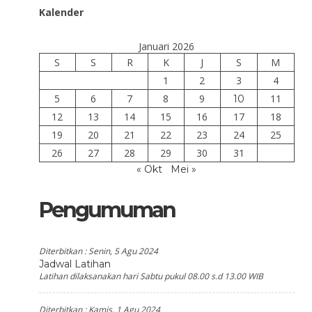
Kalender
Januari 2026
S
S
R
K
J
S
M
1
2
3
4
5
6
7
8
9
11
10
12
13
14
15
16
17
18
19
20
21
22
23
24
25
26
27
28
29
30
31
« Okt
Mei »
Pengumuman
Diterbitkan :
Senin, 5 Agu 2024
Jadwal Latihan
Latihan dilaksanakan hari Sabtu pukul 08.00 s.d 13.00 WIB
Diterbitkan :
Kamis, 1 Agu 2024