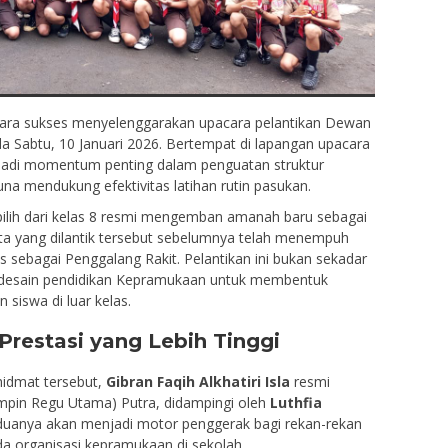
ra sukses menyelenggarakan upacara pelantikan Dewan
a Sabtu, 10 Januari 2026. Bertempat di lapangan upacara
njadi momentum penting dalam penguatan struktur
na mendukung efektivitas latihan rutin pasukan.
ilih dari kelas 8 resmi mengemban amanah baru sebagai
a yang dilantik tersebut sebelumnya telah menempuh
s sebagai Penggalang Rakit. Pelantikan ini bukan sekadar
i desain pendidikan Kepramukaan untuk membentuk
siswa di luar kelas.
restasi yang Lebih Tinggi
hidmat tersebut,
Gibran Faqih Alkhatiri Isla
resmi
mpin Regu Utama) Putra, didampingi oleh
Luthfia
duanya akan menjadi motor penggerak bagi rekan-rekan
a organisasi kepramukaan di sekolah.