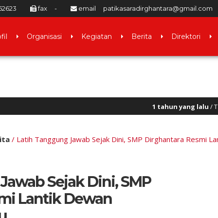
52623
fax
-
email
patikasaradirghantara@gmail.com
fil
Organisasi
Kegiatan
Berita
Direktori
1 tahun yang lalu
/ Tak ada pelaut ulung 
ita
/
Latih Tanggung Jawab Sejak Dini, SMP Dirghantara Resmi L
Jawab Sejak Dini, SMP
smi Lantik Dewan
u