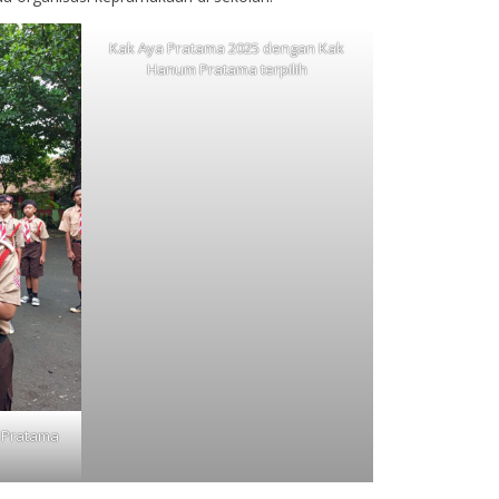
Kak Aya Pratama 2025 dengan Kak
Hanum Pratama terpilih
n Pratama