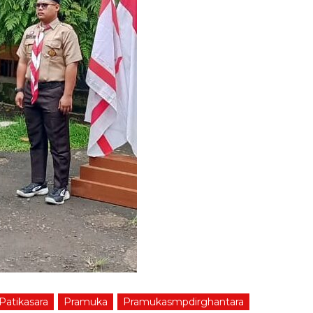
Patikasara
Pramuka
Pramukasmpdirghantara