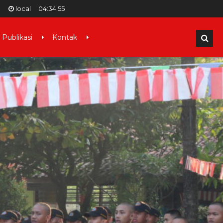
local
04
:
34
56
Publikasi
Kontak