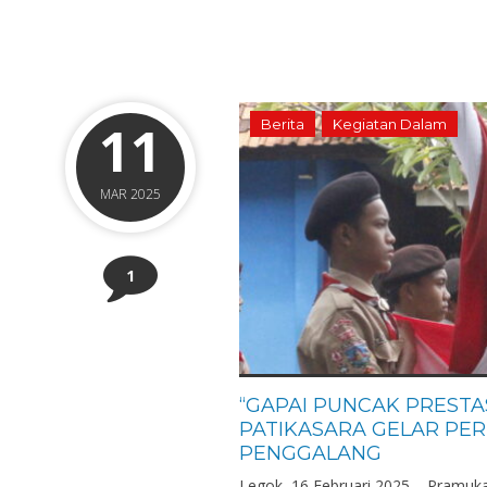
11
Berita
Kegiatan Dalam
MAR 2025
1
“GAPAI PUNCAK PRESTA
PATIKASARA GELAR PE
PENGGALANG
Legok, 16 Februari 2025 – Pramuk