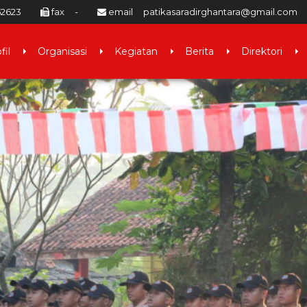
52623
fax
-
email
patikasaradirghantara@gmail.com
fil
Organisasi
Kegiatan
Berita
Direktori