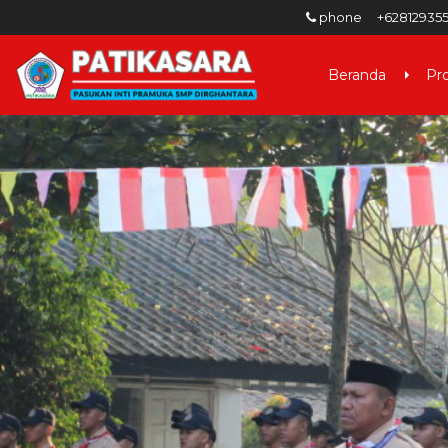
phone
+62812935
Beranda
Pro