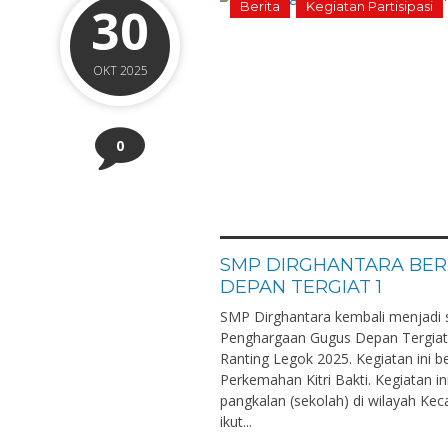
30
Berita
Kegiatan Partisipasi
OKT 2025
0
SMP DIRGHANTARA BER
DEPAN TERGIAT 1
SMP Dirghantara kembali menjadi s
Penghargaan Gugus Depan Tergiat 
Ranting Legok 2025. Kegiatan ini b
Perkemahan Kitri Bakti. Kegiatan in
pangkalan (sekolah) di wilayah Ke
ikut...