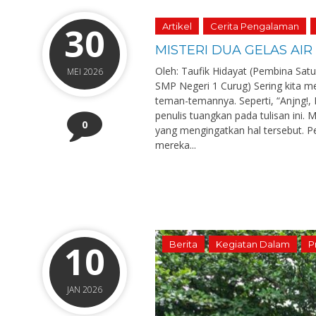
30
Artikel
Cerita Pengalaman
MISTERI DUA GELAS AIR
Oleh: Taufik Hidayat (Pembina Sa
MEI 2026
SMP Negeri 1 Curug) Sering kita m
teman-temannya. Seperti, “Anjng!, 
penulis tuangkan pada tulisan ini
0
yang mengingatkan hal tersebut. Pe
mereka...
10
Berita
Kegiatan Dalam
P
JAN 2026