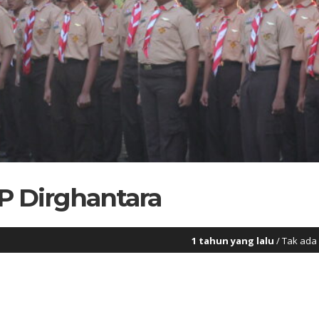
P Dirghantara
1 tahun yang lalu
/ Tak ada pelaut ulung yang lahir di 