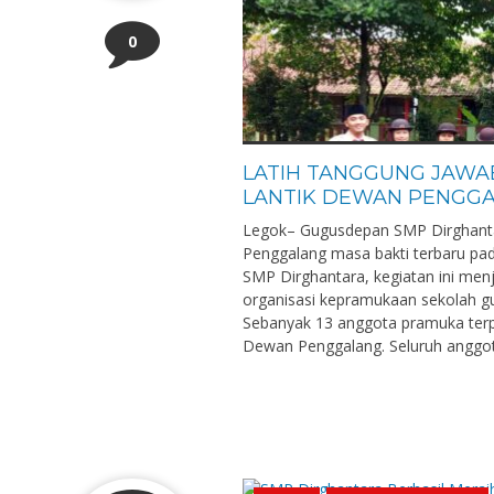
0
LATIH TANGGUNG JAWAB
LANTIK DEWAN PENGG
Legok– Gugusdepan SMP Dirghanta
Penggalang masa bakti terbaru pad
SMP Dirghantara, kegiatan ini me
organisasi kepramukaan sekolah gu
Sebanyak 13 anggota pramuka terp
Dewan Penggalang. Seluruh anggota 