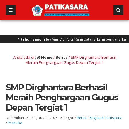
 tahun yang lalu
/ Vini, Vidi, Vici “Kami datang, kami berjuang, kami menang”
Anda ada di :
Home
/
Berita
/
SMP Dirghantara Berhasil
Meraih Penghargaan Gugus Depan Tergiat 1
SMP Dirghantara Berhasil
Meraih Penghargaan Gugus
Depan Tergiat 1
Diterbitkan :
Kamis, 30 Okt 2025
-
Kategori :
Berita
/
Kegiatan Partisipasi
/
Pramuka