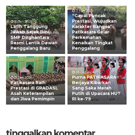
11 Mar 2025
“Gapai Puncak
Prestasi, Wujudkan
10 Jan 2026
Latih Tanggung
Karakter Bangsa”:
Jawab Sejak Dini,
Patikasara Gelar
SMP Dirghantara
Perkemahan
Resmi Lantik Dewan
Kenaikan Tingkat
Penggalang Baru
Penggalang
28 Okt 2024
Purna PATIKASARA
21 Des 2024
Patikasara Raih
Berjaya Kibarkan
Prestasi di GRADASI,
Sang Saka Merah
Asah Keterampilan
Putih di Upacara HUT
dan Jiwa Pemimpin
RI ke-79
tinggalkan komentar