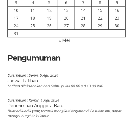
3
4
5
6
7
8
9
10
11
12
13
14
15
16
17
18
19
20
21
22
23
24
25
26
27
28
29
30
31
« Mei
Pengumuman
Diterbitkan :
Senin, 5 Agu 2024
Jadwal Latihan
Latihan dilaksanakan hari Sabtu pukul 08.00 s.d 13.00 WIB
Diterbitkan :
Kamis, 1 Agu 2024
Penerimaan Anggota Baru
Buat adik-adik yang tertarik mengikuti kegiatan di Pasukan Inti, dapat
menghubungi Kak Gopur...