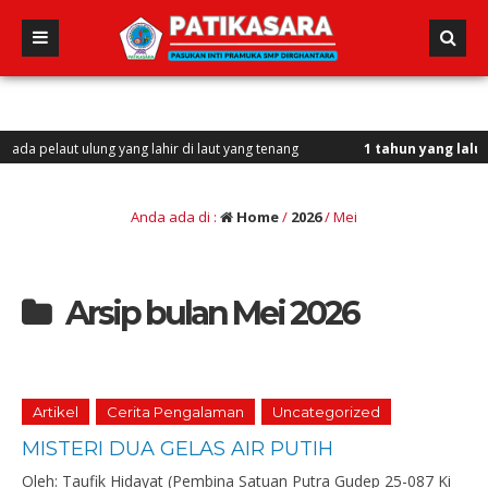
laut ulung yang lahir di laut yang tenang
1 tahun yang lalu
/ Vini, V
Anda ada di :
Home
/
2026
/
Mei
Arsip bulan Mei 2026
Artikel
Cerita Pengalaman
Uncategorized
MISTERI DUA GELAS AIR PUTIH
Oleh: Taufik Hidayat (Pembina Satuan Putra Gudep 25-087 Ki