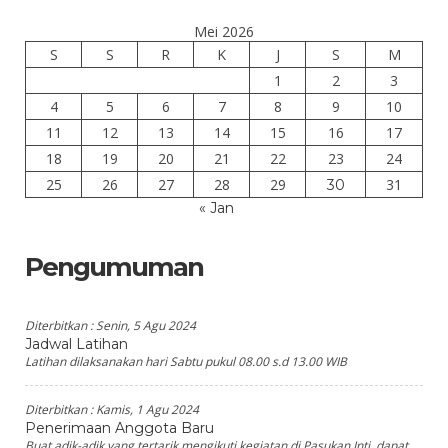
Mei 2026
S
S
R
K
J
S
M
1
2
3
4
5
6
7
8
9
10
11
12
13
14
15
16
17
18
19
20
21
22
23
24
25
26
27
28
29
31
30
« Jan
Pengumuman
Diterbitkan :
Senin, 5 Agu 2024
Jadwal Latihan
Latihan dilaksanakan hari Sabtu pukul 08.00 s.d 13.00 WIB
Diterbitkan :
Kamis, 1 Agu 2024
Penerimaan Anggota Baru
Buat adik-adik yang tertarik mengikuti kegiatan di Pasukan Inti, dapat