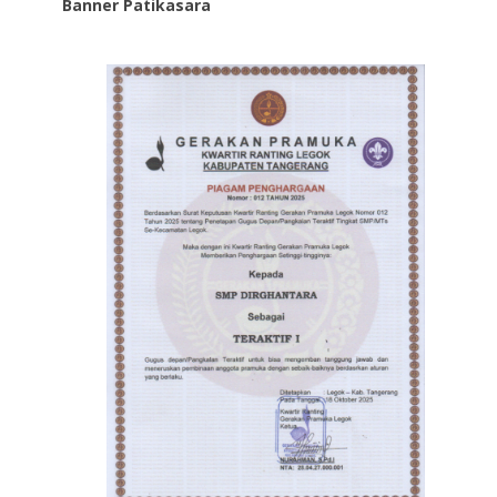
Banner Patikasara