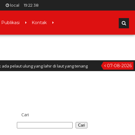
local
19
:
22
39
Publikasi
Kontak
07-08-2026
ng yang lahir di laut yang tenang
1 tahun yang lalu
/ Vini, Vidi
Cari
Cari