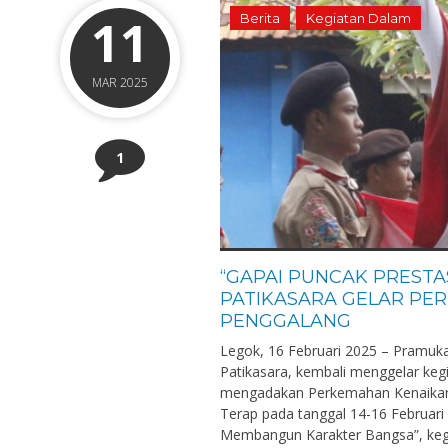
11
Berita
Kegiatan Dalam
MAR 2025
1
“GAPAI PUNCAK PRESTA
PATIKASARA GELAR PE
PENGGALANG
Legok, 16 Februari 2025 – Pramuk
Patikasara, kembali menggelar kegia
mengadakan Perkemahan Kenaikan 
Terap pada tanggal 14-16 Februari
Membangun Karakter Bangsa”, kegiata