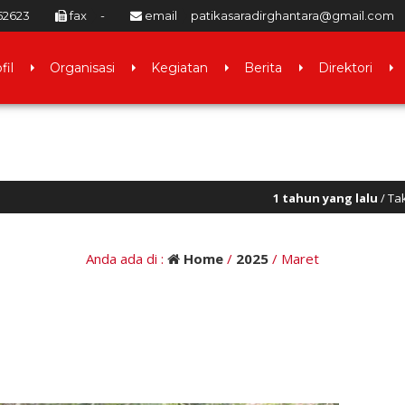
52623
fax
-
email
patikasaradirghantara@gmail.com
fil
Organisasi
Kegiatan
Berita
Direktori
1 tahun yang lalu
/ Tak ada pelaut ulu
Anda ada di :
Home
/
2025
/
Maret