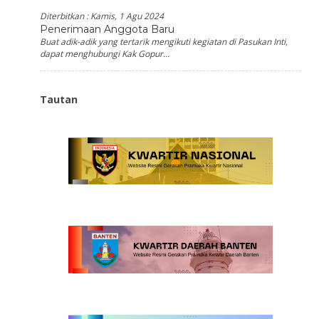
Diterbitkan :
Kamis, 1 Agu 2024
Penerimaan Anggota Baru
Buat adik-adik yang tertarik mengikuti kegiatan di Pasukan Inti,
dapat menghubungi Kak Gopur...
Tautan