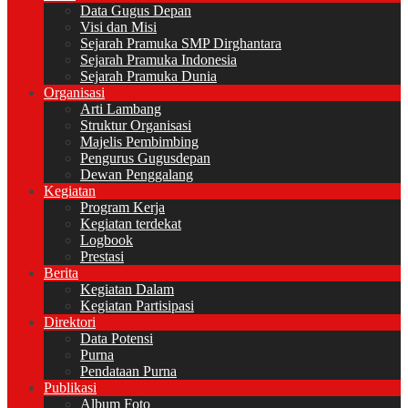
Data Gugus Depan
Visi dan Misi
Sejarah Pramuka SMP Dirghantara
Sejarah Pramuka Indonesia
Sejarah Pramuka Dunia
Organisasi
Arti Lambang
Struktur Organisasi
Majelis Pembimbing
Pengurus Gugusdepan
Dewan Penggalang
Kegiatan
Program Kerja
Kegiatan terdekat
Logbook
Prestasi
Berita
Kegiatan Dalam
Kegiatan Partisipasi
Direktori
Data Potensi
Purna
Pendataan Purna
Publikasi
Album Foto