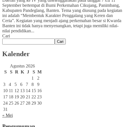
Daerah yang ke IV yang diselenggarakan pada tanggal 7 s.d 11
September bertempat di Bumi Perkemahan Cikujang, Panimbang,
Kabupaten Pandeglang, Banten. Tema yang diusung pada kegiatan
ini adalah “Membentuk Karakter Penggalang yang Keren dan
Ceria”. Kegiatan yang menjadi ajang perkemahan besar si Kwarda
Banten ini tidak hanya menyenangkan, tetapi juga memiliki nilai-
nilai pendidikan...
Cari
Cari
Kalender
Agustus 2026
S
S
R
K
J
S
M
1
2
3
4
5
6
7
8
9
10
11
12
13
14
15
16
17
18
19
20
21
22
23
24
25
26
27
28
29
30
31
« Mei
Pengumuman