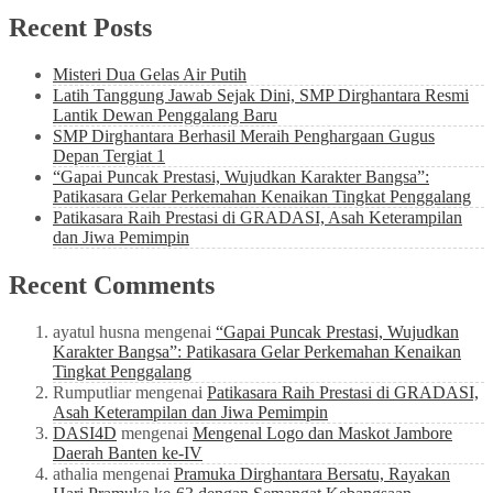
Recent Posts
Misteri Dua Gelas Air Putih
Latih Tanggung Jawab Sejak Dini, SMP Dirghantara Resmi
Lantik Dewan Penggalang Baru
SMP Dirghantara Berhasil Meraih Penghargaan Gugus
Depan Tergiat 1
“Gapai Puncak Prestasi, Wujudkan Karakter Bangsa”:
Patikasara Gelar Perkemahan Kenaikan Tingkat Penggalang
Patikasara Raih Prestasi di GRADASI, Asah Keterampilan
dan Jiwa Pemimpin
Recent Comments
ayatul husna
mengenai
“Gapai Puncak Prestasi, Wujudkan
Karakter Bangsa”: Patikasara Gelar Perkemahan Kenaikan
Tingkat Penggalang
Rumputliar
mengenai
Patikasara Raih Prestasi di GRADASI,
Asah Keterampilan dan Jiwa Pemimpin
DASI4D
mengenai
Mengenal Logo dan Maskot Jambore
Daerah Banten ke-IV
athalia
mengenai
Pramuka Dirghantara Bersatu, Rayakan