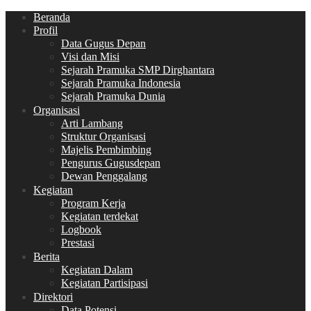
Beranda
Profil
Data Gugus Depan
Visi dan Misi
Sejarah Pramuka SMP Dirghantara
Sejarah Pramuka Indonesia
Sejarah Pramuka Dunia
Organisasi
Arti Lambang
Struktur Organisasi
Majelis Pembimbing
Pengurus Gugusdepan
Dewan Penggalang
Kegiatan
Program Kerja
Kegiatan terdekat
Logbook
Prestasi
Berita
Kegiatan Dalam
Kegiatan Partisipasi
Direktori
Data Potensi