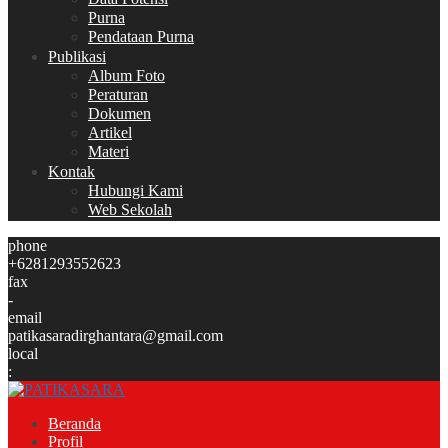
Purna
Pendataan Purna
Publikasi
Album Foto
Peraturan
Dokumen
Artikel
Materi
Kontak
Hubungi Kami
Web Sekolah
phone
+6281293552623
fax
-
email
patikasaradirghantara@gmail.com
local
:
Beranda
Profil