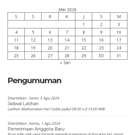
Mei 2026
S
S
R
K
J
S
M
1
2
3
4
5
6
7
8
9
10
11
12
13
14
15
16
17
18
19
20
21
22
23
24
25
26
27
28
29
31
30
« Jan
Pengumuman
Diterbitkan :
Senin, 5 Agu 2024
Jadwal Latihan
Latihan dilaksanakan hari Sabtu pukul 08.00 s.d 13.00 WIB
Diterbitkan :
Kamis, 1 Agu 2024
Penerimaan Anggota Baru
Buat adik-adik yang tertarik mengikuti kegiatan di Pasukan Inti, dapat