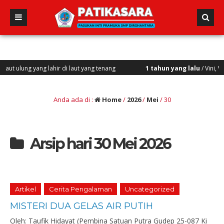
yang lahir di laut yang tenang
1 tahun yang lalu
/ Vini, Vidi, Vici “
Anda ada di :
Home
/
2026
/
Mei
/
30
Arsip hari 30 Mei 2026
Artikel
Cerita Pengalaman
Uncategorized
MISTERI DUA GELAS AIR PUTIH
Oleh: Taufik Hidayat (Pembina Satuan Putra Gudep 25-087 Ki