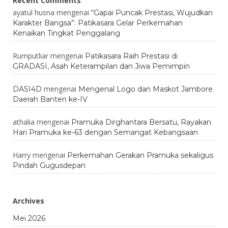
Recent Comments
ayatul husna
mengenai
“Gapai Puncak Prestasi, Wujudkan
Karakter Bangsa”: Patikasara Gelar Perkemahan
Kenaikan Tingkat Penggalang
Rumputliar
mengenai
Patikasara Raih Prestasi di
GRADASI, Asah Keterampilan dan Jiwa Pemimpin
mengenai
DASI4D
Mengenal Logo dan Maskot Jambore
Daerah Banten ke-IV
athalia
mengenai
Pramuka Dirghantara Bersatu, Rayakan
Hari Pramuka ke-63 dengan Semangat Kebangsaan
Harry
mengenai
Perkemahan Gerakan Pramuka sekaligus
Pindah Gugusdepan
Archives
Mei 2026