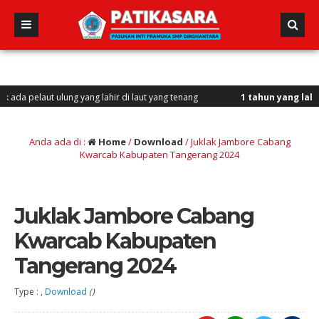
elaut ulung yang lahir di laut yang tenang
1 tahun yang lalu
/ Vini, 
Anda ada di :
Home
/
Download
/
Juklak Jambore Cabang
Kwarcab Kabupaten Tangerang 2024
Juklak Jambore Cabang
Kwarcab Kabupaten
Tangerang 2024
Type : ,
Download
()