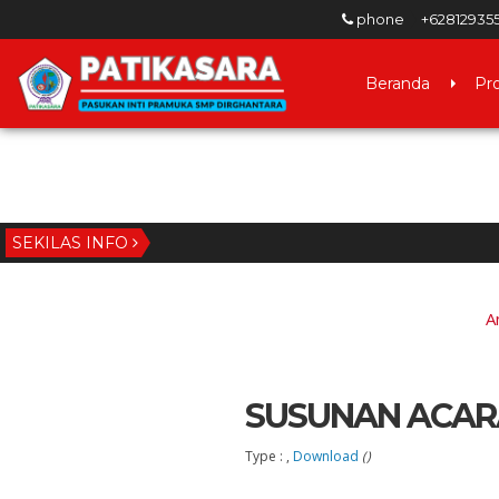
phone
+62812935
Beranda
Pro
SEKILAS INFO
A
SUSUNAN ACAR
Type : ,
Download
()