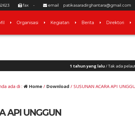
52623
fax
-
email
patikasaradirghantara@gmail.com
fil
Organisasi
Kegiatan
Berita
Direktori
1 tahun yang lalu
/ Tak ada pelaut ulung yang lahi
nda ada di :
Home
/
Download
/
SUSUNAN ACARA API UNGG
A API UNGGUN