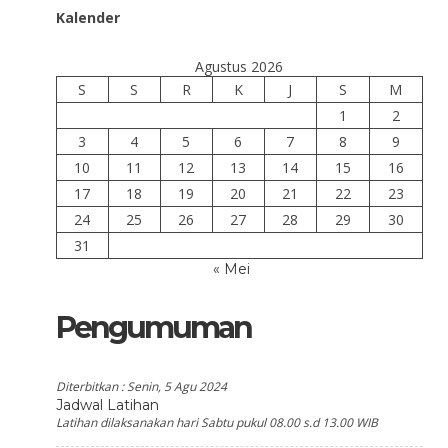
Kalender
Agustus 2026
S
S
R
K
J
S
M
1
2
3
4
5
6
7
8
9
10
11
12
13
14
15
16
17
18
19
20
21
22
23
24
25
26
27
28
29
30
31
« Mei
Pengumuman
Diterbitkan :
Senin, 5 Agu 2024
Jadwal Latihan
Latihan dilaksanakan hari Sabtu pukul 08.00 s.d 13.00 WIB