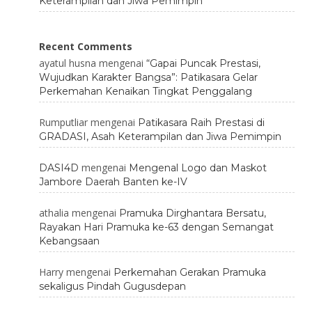
Keterampilan dan Jiwa Pemimpin
Recent Comments
ayatul husna
mengenai
“Gapai Puncak Prestasi,
Wujudkan Karakter Bangsa”: Patikasara Gelar
Perkemahan Kenaikan Tingkat Penggalang
Rumputliar
mengenai
Patikasara Raih Prestasi di
GRADASI, Asah Keterampilan dan Jiwa Pemimpin
mengenai
DASI4D
Mengenal Logo dan Maskot
Jambore Daerah Banten ke-IV
athalia
mengenai
Pramuka Dirghantara Bersatu,
Rayakan Hari Pramuka ke-63 dengan Semangat
Kebangsaan
Harry
mengenai
Perkemahan Gerakan Pramuka
sekaligus Pindah Gugusdepan