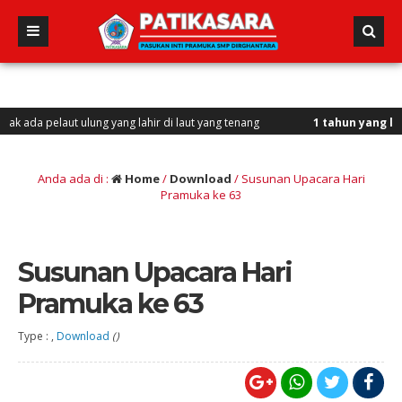
 pelaut ulung yang lahir di laut yang tenang
1 tahun yang lalu
/ Vini
Anda ada di :
Home
/
Download
/
Susunan Upacara Hari
Pramuka ke 63
Susunan Upacara Hari
Pramuka ke 63
Type : ,
Download
()