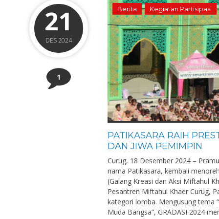
21
Berita
Kegiatan Partisipasi
DES 2024
1
PATIKASARA RAIH PRES
DAN JIWA PEMIMPIN
Curug, 18 Desember 2024 – Pramuk
nama Patikasara, kembali menore
(Galang Kreasi dan Aksi Miftahul 
Pesantren Miftahul Khaer Curug, P
kategori lomba. Mengusung tema 
Muda Bangsa”, GRADASI 2024 menja