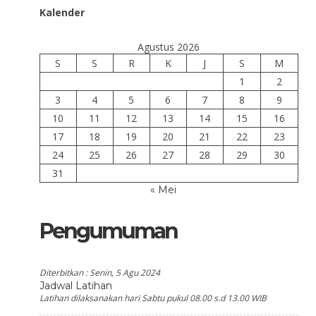
Kalender
Agustus 2026
S
S
R
K
J
S
M
1
2
3
4
5
6
7
8
9
10
11
12
13
14
15
16
17
18
19
20
21
22
23
24
25
26
27
28
29
30
31
« Mei
Pengumuman
Diterbitkan :
Senin, 5 Agu 2024
Jadwal Latihan
Latihan dilaksanakan hari Sabtu pukul 08.00 s.d 13.00 WIB