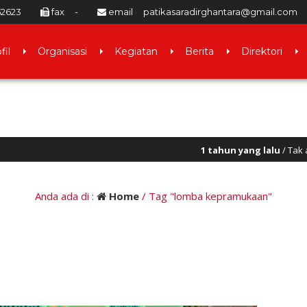
52623
fax
-
email
patikasaradirghantara@gmail.com
fil
Organisasi
Kegiatan
Berita
Direktori
1 tahun yang lalu
/ Tak ada pelaut ul
Anda ada di :
Home
/
Tag "lomba kepramukaan"