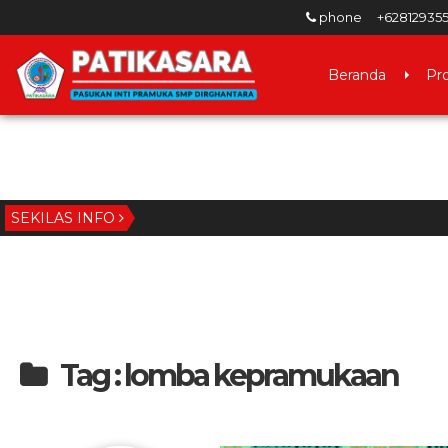
phone
+62812935
Beranda
Pro
SEKILAS INFO
Tag : lomba kepramukaan