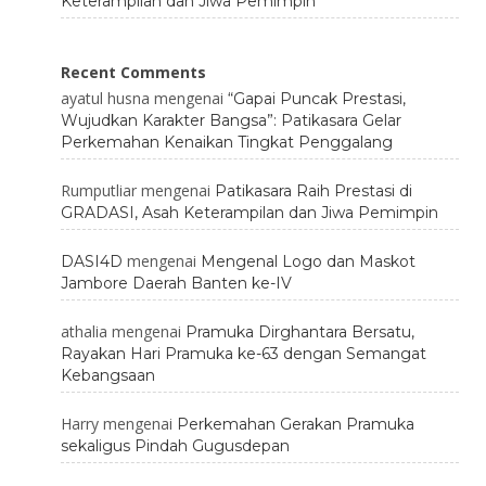
Keterampilan dan Jiwa Pemimpin
Recent Comments
ayatul husna
mengenai
“Gapai Puncak Prestasi,
Wujudkan Karakter Bangsa”: Patikasara Gelar
Perkemahan Kenaikan Tingkat Penggalang
Rumputliar
mengenai
Patikasara Raih Prestasi di
GRADASI, Asah Keterampilan dan Jiwa Pemimpin
mengenai
DASI4D
Mengenal Logo dan Maskot
Jambore Daerah Banten ke-IV
athalia
mengenai
Pramuka Dirghantara Bersatu,
Rayakan Hari Pramuka ke-63 dengan Semangat
Kebangsaan
Harry
mengenai
Perkemahan Gerakan Pramuka
sekaligus Pindah Gugusdepan