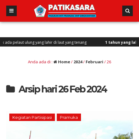
elaut ulung yang lahir di laut yang tenang
1 tahun yang lalu
/ Vini, 
Anda ada di :
Home
/
2024
/
Februari
/
26
Arsip hari 26 Feb 2024
Kegiatan Partisipasi
Pramuka