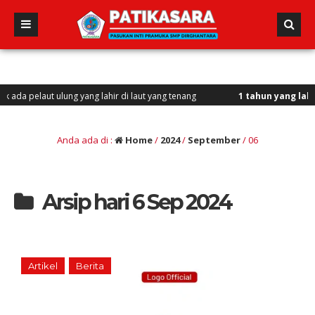
laut ulung yang lahir di laut yang tenang
1 tahun yang lalu
/ Vini, V
Anda ada di :
Home
/
2024
/
September
/
06
Arsip hari 6 Sep 2024
Artikel
Berita