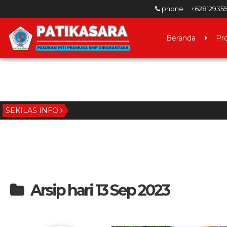
phone
+62812935
Beranda
Pro
SEKILAS INFO
Arsip hari 13 Sep 2023