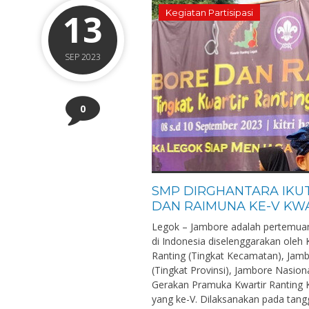
13
Kegiatan Partisipasi
SEP 2023
0
SMP DIRGHANTARA IKU
DAN RAIMUNA KE-V KW
Legok – Jambore adalah pertemua
di Indonesia diselenggarakan oleh
Ranting (Tingkat Kecamatan), Jam
(Tingkat Provinsi), Jambore Nasion
Gerakan Pramuka Kwartir Rantin
yang ke-V. Dilaksanakan pada tangg