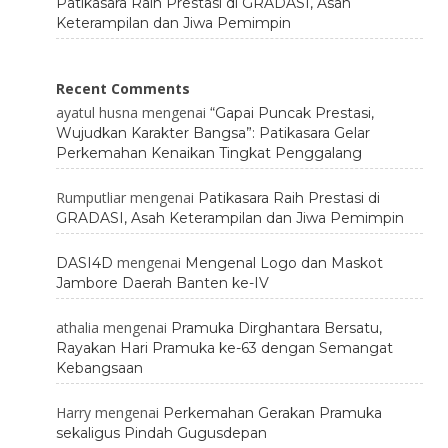
Patikasara Raih Prestasi di GRADASI, Asah
Keterampilan dan Jiwa Pemimpin
Recent Comments
ayatul husna
mengenai
“Gapai Puncak Prestasi,
Wujudkan Karakter Bangsa”: Patikasara Gelar
Perkemahan Kenaikan Tingkat Penggalang
Rumputliar
mengenai
Patikasara Raih Prestasi di
GRADASI, Asah Keterampilan dan Jiwa Pemimpin
mengenai
DASI4D
Mengenal Logo dan Maskot
Jambore Daerah Banten ke-IV
athalia
mengenai
Pramuka Dirghantara Bersatu,
Rayakan Hari Pramuka ke-63 dengan Semangat
Kebangsaan
Harry
mengenai
Perkemahan Gerakan Pramuka
sekaligus Pindah Gugusdepan