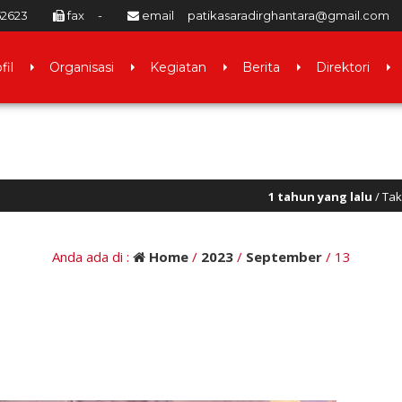
52623
fax
-
email
patikasaradirghantara@gmail.com
fil
Organisasi
Kegiatan
Berita
Direktori
1 tahun yang lalu
/ Tak ada pelaut ulu
Anda ada di :
Home
/
2023
/
September
/
13