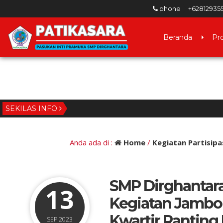
phone
+62812935
Beranda
Pro
SEKILAS INFO
1 tahun yang lalu
/ 
Anda ada di :
Home
/
Kegiatan Partisipa
SMP Dirghantar
13
Kegiatan Jambo
Kwartir Rantin
SEP 2023