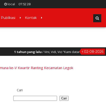
local
07
:
52
29
Publikasi
Kontak
02-08-2026
g lalu
/ Vini, Vidi, Vici “Kami datang, kami berjuang, kami menang”
imuna ke-V Kwartir Ranting Kecamatan Legok
Cari
Cari