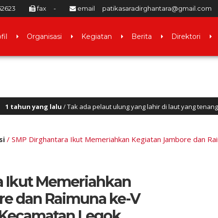
52623
fax
-
email
patikasaradirghantara@gmail.com
fil
Organisasi
Kegiatan
Berita
Direktori
Tak ada pelaut ulung yang lahir di laut yang tenang
1 tahun yan
si
/
SMP Dirghantara Ikut Memeriahkan Kegiatan Jambore dan Ra
a Ikut Memeriahkan
re dan Raimuna ke-V
g Kecamatan Legok